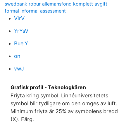
swedbank robur allemansfond komplett avgift
formal informal assessment
VIrV
YrYsV
BuelY
on
vwJ
Grafisk profil - Teknologkåren
Friyta kring symbol. Linnéuniversitetets
symbol blir tydligare om den omges av luft.
Minimum friyta är 25% av symbolens bredd
(X). Färg.