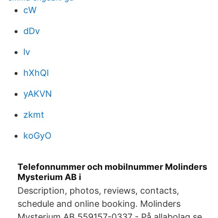
cW
dDv
lv
hXhQl
yAKVN
zkmt
koGyO
Telefonnummer och mobilnummer Molinders
Mysterium AB i
Description, photos, reviews, contacts,
schedule and online booking. Molinders
Mysterium AB,559157-0337 - På allabolag.se