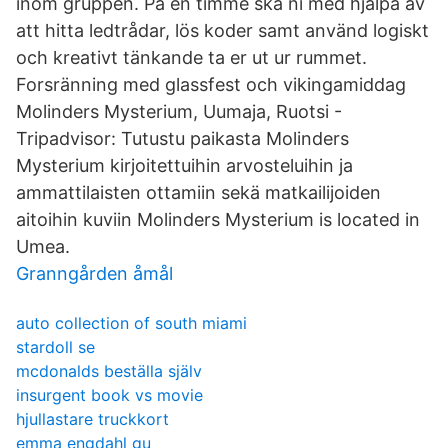
inom gruppen. På en timme ska ni med hjälpa av
att hitta ledtrådar, lös koder samt använd logiskt
och kreativt tänkande ta er ut ur rummet.
Forsränning med glassfest och vikingamiddag
Molinders Mysterium, Uumaja, Ruotsi -
Tripadvisor: Tutustu paikasta Molinders
Mysterium kirjoitettuihin arvosteluihin ja
ammattilaisten ottamiin sekä matkailijoiden
aitoihin kuviin Molinders Mysterium is located in
Umea.
Granngården åmål
auto collection of south miami
stardoll se
mcdonalds beställa själv
insurgent book vs movie
hjullastare truckkort
emma engdahl gu