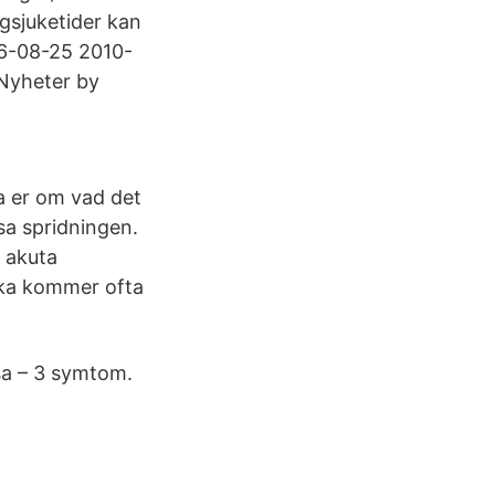
agsjuketider kan
06-08-25 2010-
 Nyheter by
na er om vad det
sa spridningen.
 akuta
uka kommer ofta
nsa – 3 symtom.