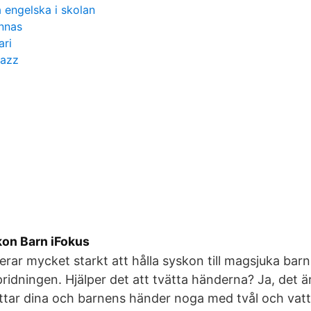
a engelska i skolan
innas
ari
jazz
on Barn iFokus
ar mycket starkt att hålla syskon till magsjuka bar
ridningen. Hjälper det att tvätta händerna? Ja, det ä
ättar dina och barnens händer noga med tvål och vatte