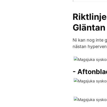
Riktlinj
Gläntan
Ni kan nog inte 
nästan hypervent
- Aftonbla