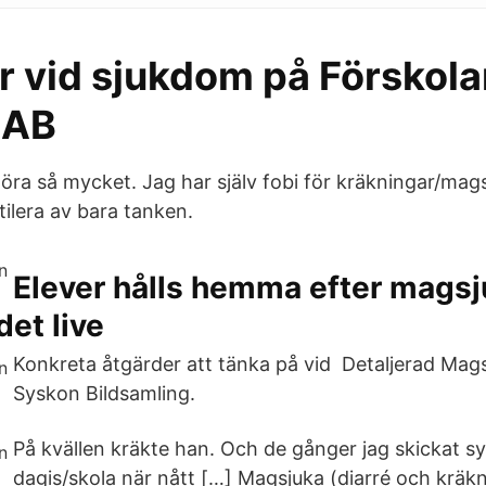
er vid sjukdom på Förskol
 AB
göra så mycket. Jag har själv fobi för kräkningar/mag
ilera av bara tanken.
Elever hålls hemma efter magsj
det live
Konkreta åtgärder att tänka på vid Detaljerad Mag
Syskon Bildsamling.
På kvällen kräkte han. Och de gånger jag skickat sys
dagis/skola när nått […] Magsjuka (diarré och kräk