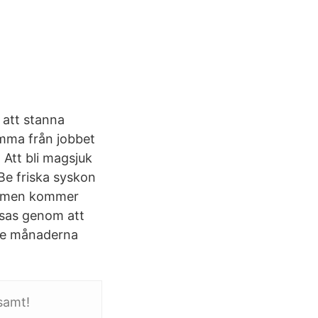
 att stanna
mma från jobbet
Att bli magsjuk
Be friska syskon
mtomen kommer
nsas genom att
aste månaderna
samt!