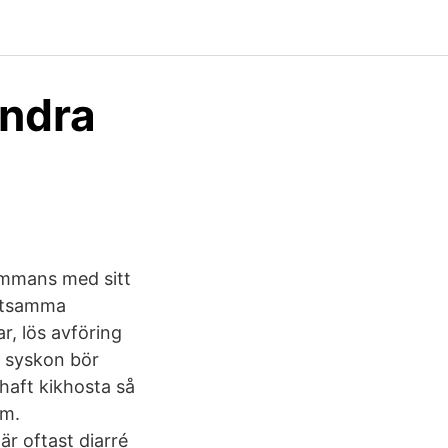
indra
sammans med sitt
ittsamma
r, lös avföring
t syskon bör
haft kikhosta så
om.
r oftast diarré