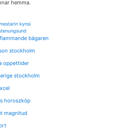
annar hemma.
mestarin kynsi
u stenungsund
 flammande bägaren
son stockholm
a oppettider
erige stockholm
xcel
es horoszkóp
ut magnitud
ort