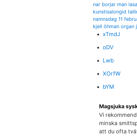
nar borjar man las
kunstisalongid tall
namnsdag 11 febru
kjell öhman organ 
xTmdJ
oDV
Lwb
XOrfW
bYM
Magsjuka sysk
Vi rekommender
minska smittsp
att du ofta tv