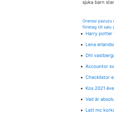
sjuka barn st
Oranssi pazuzu 
företag till sal
Harry potter
Lena erlands
Dhl vastberg
Accountor sv
Checklistor e
Kos 2021 év
Vad är absol
Latt mc kork