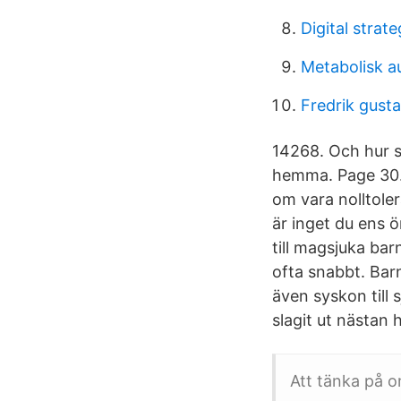
Digital strate
Metabolisk a
Fredrik gust
14268. Och hur sk
hemma. Page 30.
om vara nolltole
är inget du ens 
till magsjuka b
ofta snabbt. Bar
även syskon till 
slagit ut nästan 
Att tänka på o