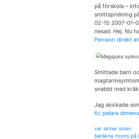
på förskola – inf
smittspridning 
02-15 2007-01-06
nesad. Hej. Nu h
Pension direkt 
Smittade barn oc
magtarmsymtom i
snabbt med kräkn
Jag skickade sone
Kc pelare dimens
var skiner solen
beräkna moms på 