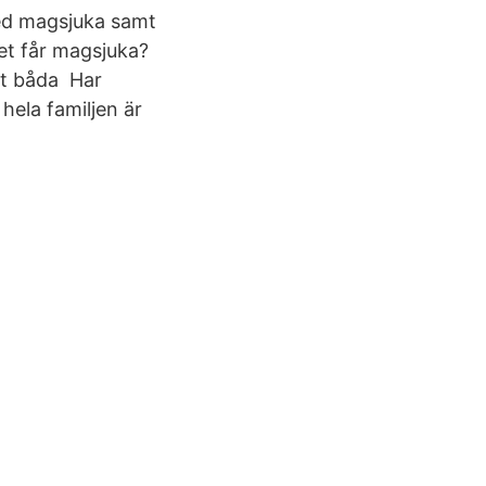
med magsjuka samt
net får magsjuka?
aft båda Har
hela familjen är