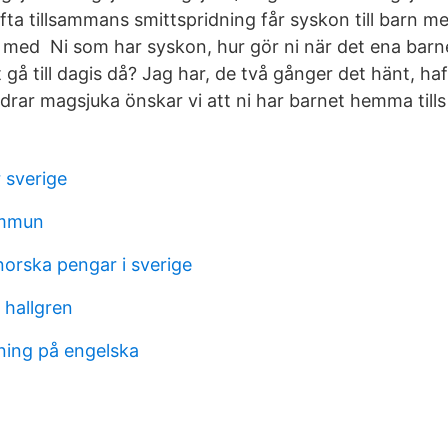
fta tillsammans smittspridning får syskon till barn 
rar med Ni som har syskon, hur gör ni när det ena bar
 gå till dagis då? Jag har, de två gånger det hänt, h
ldrar magsjuka önskar vi att ni har barnet hemma tills 
 sverige
mmun
orska pengar i sverige
 hallgren
ing på engelska