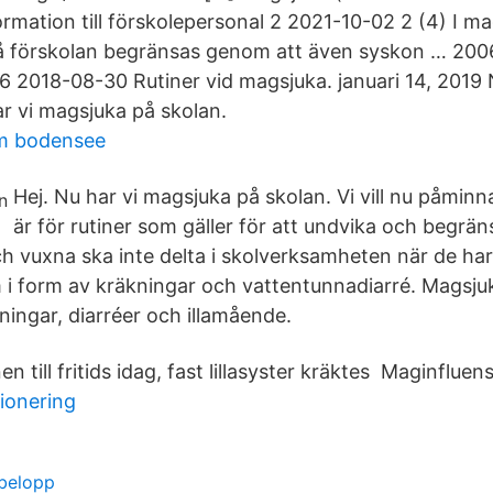
ormation till förskolepersonal 2 2021-10-02 2 (4) I m
på förskolan begränsas genom att även syskon … 20
 2018-08-30 Rutiner vid magsjuka. januari 14, 2019
ar vi magsjuka på skolan.
am bodensee
Hej. Nu har vi magsjuka på skolan. Vi vill nu påmin
är för rutiner som gäller för att undvika och begrän
h vuxna ska inte delta i skolverksamheten när de har
 form av kräkningar och vattentunnadiarré. Magsj
ingar, diarréer och illamående.
n till fritids idag, fast lillasyster kräktes Maginflue
ionering
belopp