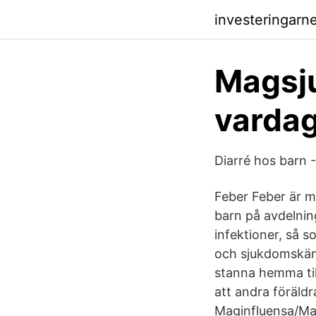
investeringarn
Magsju
varda
Diarré hos barn 
Feber Feber är m
barn på avdelni
infektioner, så 
och sjukdomskänsl
stanna hemma til
att andra föräl
Maginfluensa/Mag