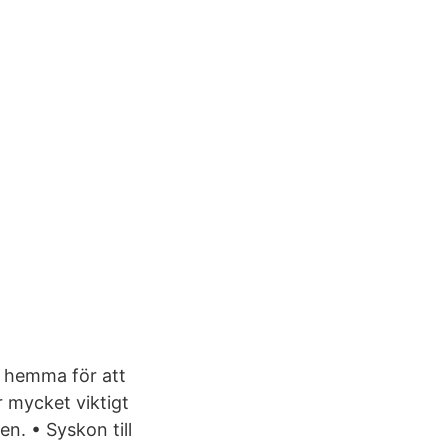
n hemma för att
r mycket viktigt
n. • Syskon till