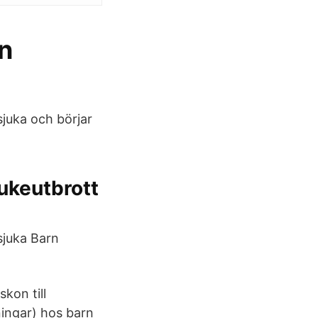
an
sjuka och börjar
ukeutbrott
sjuka Barn
kon till
ningar) hos barn