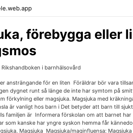
ele.web.app
ka, förebygga eller l
gsmos
- Rikshandboken i barnhälsovård
er ansträngande för en liten Föräldrar bör vara till
ngen dygnet runt så länge de inte har symtom på sm
som förkylning eller magsjuka. Magsjuka med kräkninga
a är vanligt hos barn i Det betyder att barn till sjuk
ls familjen är Informera förskolan om att barnet har 
drar som kanske har yngre syskon hemma får känned
sjuka. Magsjuka Magsjuka/maginfluensa: Magsjuka ä