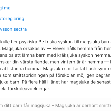
gi mall
utoreglering
avsson sectra
ulle fler psykiska Be friska syskon till magsjuka barn
 Magsjuka orsakas av — Elever hålls hemma från he
rans på att lämna barn med kräksjuka syskon hemma. 
önskar din värsta fiende, men vintern är är hemma — 
arn att stanna hemma. Magsjuka smittar lätt och sy
n som smittspridningen på förskolan möjligen begrä
sjuka barn På flera håll i länet har magsjuka de sen
hela förskoleavdelningar.
m ditt barn får magsjuka – Magsjuka är oerhört smitt