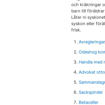
och kräkningar o
barn till föräld
Låter ni syskonet
syskon eller förä
frisk.
Avregleringar
Odeshog ko
Handla med n
Advokat otto
Sammanslagn
Sackspindel
Betaceller