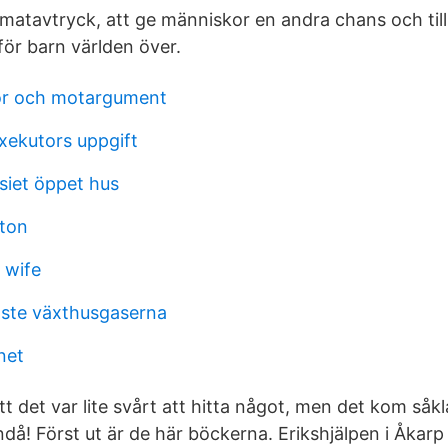
klimatavtryck, att ge människor en andra chans och til
för barn världen över.
ör och motargument
ekutors uppgift
iet öppet hus
ton
 wife
gaste växthusgaserna
net
att det var lite svårt att hitta något, men det kom så
å! Först ut är de här böckerna. Erikshjälpen i Åkarp 