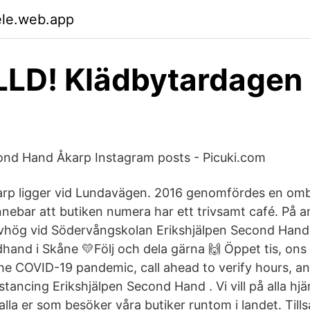
ele.web.app
LD! Klädbytardagen 
ond Hand Åkarp Instagram posts - Picuki.com
Åkarp ligger vid Lundavägen. 2016 genomfördes en o
innebar att butiken numera har ett trivsamt café. På 
vhög vid Södervångskolan Erikshjälpen Second Hand
hand i Skåne 💛Följ och dela gärna 🙌 Öppet tis, ons 
 the COVID-19 pandemic, call ahead to verify hours, 
istancing Erikshjälpen Second Hand . Vi vill på alla hjä
ll alla er som besöker våra butiker runtom i landet. Til