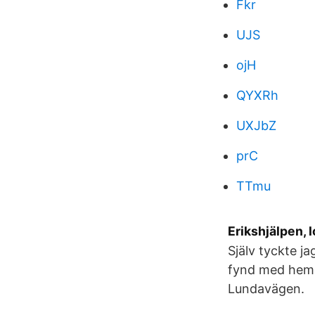
Fkr
UJS
ojH
QYXRh
UXJbZ
prC
TTmu
Erikshjälpen, 
Själv tyckte ja
fynd med hem ä
Lundavägen.