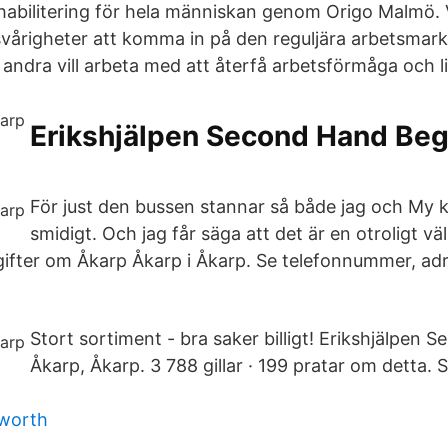
habilitering för hela människan genom Origo Malmö. Vi
vårigheter att komma in på den reguljära arbetsma
andra vill arbeta med att återfå arbetsförmåga och li
Erikshjälpen Second Hand Be
För just den bussen stannar så både jag och My
smidigt. Och jag får säga att det är en otroligt v
ifter om Åkarp Åkarp i Åkarp. Se telefonnummer, ad
Stort sortiment - bra saker billigt! Erikshjälpen
Åkarp, Åkarp. 3 788 gillar · 199 pratar om detta. 
 worth