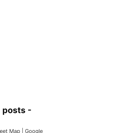
 posts -
reet Map | Google