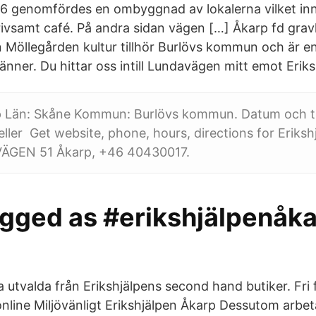
6 genomfördes en ombyggnad av lokalerna vilket inn
rivsamt café. På andra sidan vägen […] Åkarp fd gra
Möllegården kultur tillhör Burlövs kommun och är en
änner. Du hittar oss intill Lundavägen mitt emot Eriks
p Län: Skåne Kommun: Burlövs kommun. Datum och ti
 eller Get website, phone, hours, directions for Eriks
ÄGEN 51 Åkarp, +46 40430017.
agged as #erikshjälpenåk
a utvalda från Erikshjälpens second hand butiker. Fri 
online Miljövänligt Erikshjälpen Åkarp Dessutom arbet