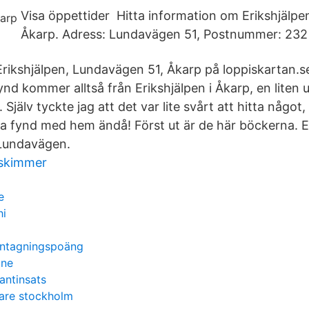
Visa öppettider Hitta information om Erikshjälp
Åkarp. Adress: Lundavägen 51, Postnummer: 232
rikshjälpen, Lundavägen 51, Åkarp på loppiskartan.s
ynd kommer alltså från Erikshjälpen i Åkarp, en liten 
Själv tyckte jag att det var lite svårt att hitta någo
a fynd med hem ändå! Först ut är de här böckerna. Er
 Lundavägen.
 skimmer
e
hi
antagningspoäng
 ne
antinsats
rare stockholm