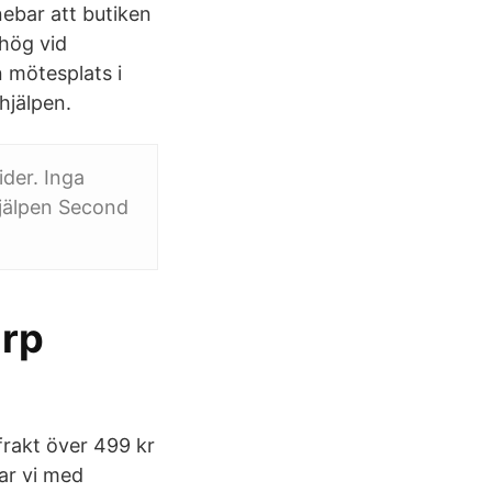
ebar att butiken
vhög vid
 mötesplats i
hjälpen.
der. Inga
hjälpen Second
arp
frakt över 499 kr
ar vi med