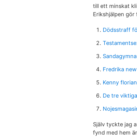
till ett minskat 
Erikshjälpen gör 
Dödsstraff f
Testamentsex
Sandagymnas
Fredrika new
Kenny florian
De tre vikti
Nojesmagasi
Själv tyckte jag 
fynd med hem änd