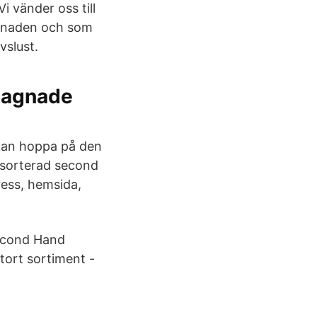
 vänder oss till
rknaden och som
vslust.
gagnade
 kan hoppa på den
älsorterad second
ress, hemsida,
 Second Hand
Stort sortiment -