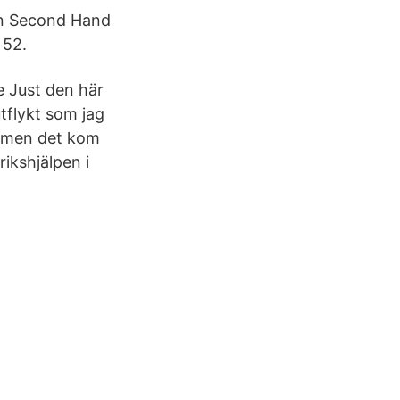
en Second Hand
 52.
e Just den här
utflykt som jag
t, men det kom
ikshjälpen i