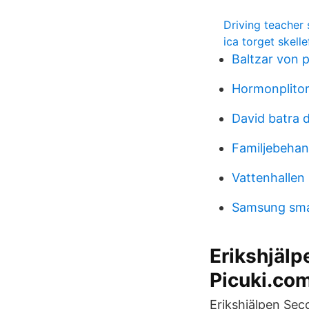
Driving teacher 
ica torget skelle
Baltzar von p
Hormonplitor
David batra d
Familjebehand
Vattenhallen 
Samsung smart
Erikshjäl
Picuki.co
Erikshjälpen Sec