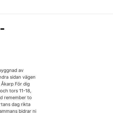
-
mbyggnad av
andra sidan vägen
 Åkarp För dig
och tors 11-18,
and remember to
rtans dag rikta
lsammans bidrar ni