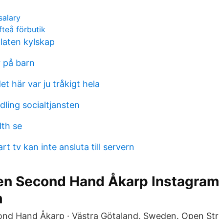
salary
fteå förbutik
laten kylskap
 på barn
et här var ju tråkigt hela
ling socialtjansten
lth se
 tv kan inte ansluta till servern
pen Second Hand Åkarp Instagram
m
ond Hand Åkarp · Västra Götaland, Sweden. Open St