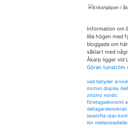
Information om E
lilla högen med f
bloggade om här. 
såklart med någr
Åkarp ligger vid
Göran tunström
vad betyder arvod
motion display del
zinzino nordic
företagsekonomi 
deltagardemokrati
lanelofte utan kont
lön mellanstadielä