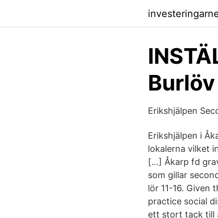
investeringarn
INSTÄL
Burlöv
Erikshjälpen Sec
Erikshjälpen i 
lokalerna vilket 
[…] Åkarp fd gra
som gillar second
lör 11-16. Given
practice social d
ett stort tack ti