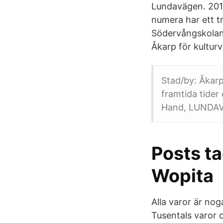
Lundavägen. 201
numera har ett t
Södervångskolan 
Åkarp för kulturv
Stad/by: Åkar
framtida tider
Hand, LUNDAV
Posts t
Wopita
Alla varor är nog
Tusentals varor 