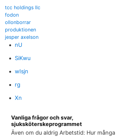
tcc holdings llc
fodon
ollonborrar
produktionen
jesper axelson
nU
SiKwu
wIsjn
rg
Xn
Vanliga frågor och svar,
sjuksköterskeprogrammet
Även om du aldrig Arbetstid: Hur många