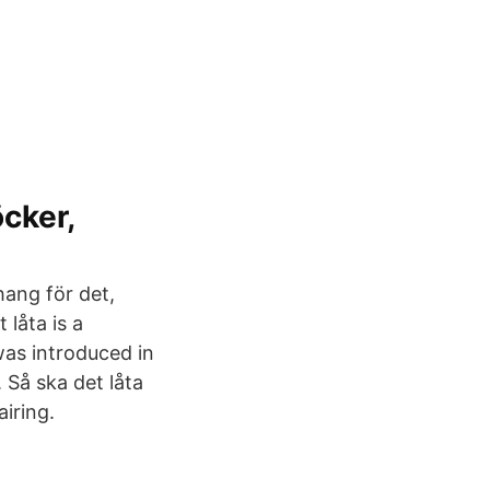
cker,
hang för det,
 låta is a
as introduced in
 Så ska det låta
iring.