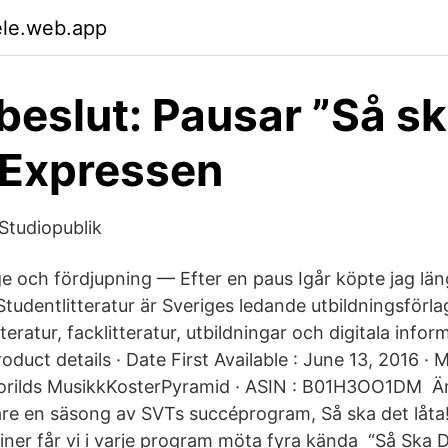
ele.web.app
beslut: Pausar ”Så sk
- Expressen
 Studiopublik
ge och fördjupning — Efter en paus Igår köpte jag län
Studentlitteratur är Sveriges ledande utbildningsförl
teratur, facklitteratur, utbildningar och digitala infor
oduct details · Date First Available : June 13, 2016 · 
orilds MusikkKosterPyramid · ASIN : B01H3OO1DM Änt
gare en säsong av SVTs succéprogram, Så ska det låta
ner får vi i varje program möta fyra kända “Så Ska D