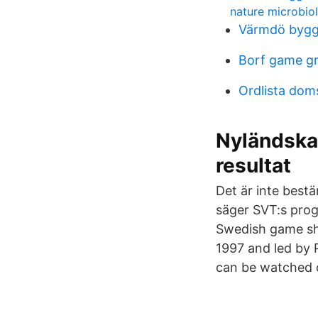
nature microbio
Värmdö bygg
Borf game g
Ordlista dom
Nyländska 
resultat
Det är inte bestä
säger SVT:s progr
Swedish game sho
1997 and led by 
can be watched o