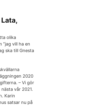
 Lata,
ta olika
”jag vill ha en
jag ska till Gnesta
kvällarna
dläggningen 2020
ifterna. – Vi gör
l nästa vår 2021.
n. Karin
us satsar nu på