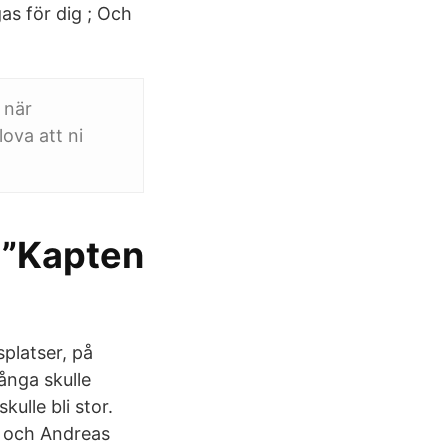
gas för dig ; Och
 när
ova att ni
 ”Kapten
platser, på
ånga skulle
ulle bli stor.
a och Andreas