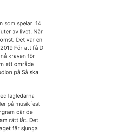
on som spelar 14
uter av livet. När
komst. Det var en
 2019 För att få D
ppnå kraven för
om ett område
udion på Så ska
med lagledarna
der på musikfest
orgram där de
am rätt låt. Det
aget får sjunga