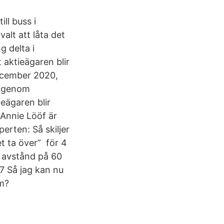
ll buss i
alt att låta det
 delta i
 aktieägaren blir
ecember 2020,
n genom
ieägaren blir
 Annie Lööf är
erten: Så skiljer
et ta över” för 4
 avstånd på 60
7 Så jag kan nu
om?