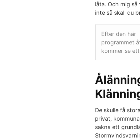
låta. Och mig så 
inte så skall du 
Efter den här 
programmet åte
kommer se ett
Ålännin
Klännin
De skulle få stor
privat, kommunal,
sakna ett grundl
Stormvindsvarnin