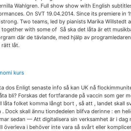
nilla Wahlgren. Full show show with English subtitles
ormances. On SVT 19.04.2014. Since its premiere in 1
ng strong. Two teams, led by pianists Marika Willstedt
together with some of​ Så ska det låta är ett musikb
rgram där de tävlande, med hjälp av programledarens 
rätt låt.
onomi kurs
sta dos Enligt senaste info så kan UK nå flockimmunit
åta bli? Forskas det fortfarande på vaccin som ger 
l låta folket komma långt bort , så att , landet skall s
 . Dock skall ännu tiondedelen blifva derinne : en heli
ar sedan — Att digitalisera sin verksamhet är i dag nä
l överleva i behöver inte vara så svårt eller komplic