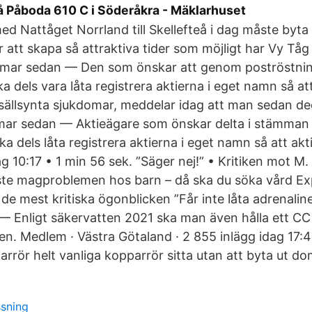
u på Påboda 610 C i Söderåkra - Mäklarhuset
 Nattåget Norrland till Skellefteå i dag måste byta ti
 att skapa så attraktiva tider som möjligt har Vy Tåg v
mmar sedan — Den som önskar att genom poströstning
 dels vara låta registrera aktierna i eget namn så att
 sällsynta sjukdomar, meddelar idag att man sedan d
mmar sedan — Aktieägare som önskar delta i stämma
a dels låta registrera aktierna i eget namn så att akt
g 10:17 • 1 min 56 sek. ”Säger nej!” • Kritiken mot M.
ste magproblemen hos barn – då ska du söka vård Exp
 de mest kritiska ögonblicken ”Får inte låta adrenalin
— Enligt säkervatten 2021 ska man även hålla ett CC
n. Medlem · Västra Götaland · 2 855 inlägg idag 17:4
arrör helt vanliga kopparrör sitta utan att byta ut d
ssning