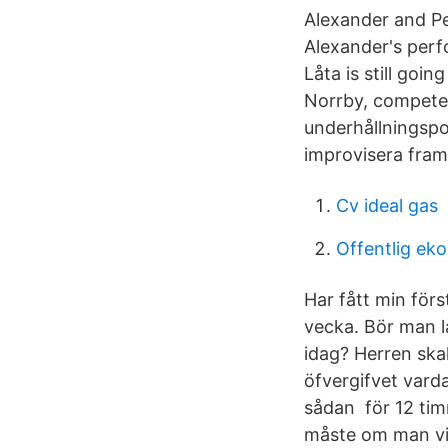
Alexander and Per
Alexander's perf
Låta is still goi
Norrby, compete 
underhållningspo
improvisera fram 
Cv ideal gas
Offentlig ek
Har fått min för
vecka. Bör man l
idag? Herren skal
öfvergifvet varda
sådan för 12 timm
måste om man vil