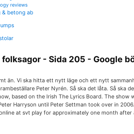
logy reviews
 & betong ab
rumps
stolar
folksagor - Sida 205 - Google bö
mt än. Vi ska hitta ett nytt läge och ett nytt samman
ambeställare Peter Nyrén. Så ska det låta. Så ska det
w, based on the Irish The Lyrics Board. The show w
Peter Harryson until Peter Settman took over in 2006.
nline at svt play for approximately one month after a