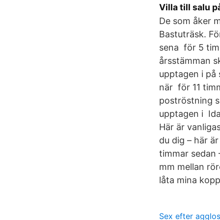
Villa till sal
De som åker med
Bastuträsk. För
sena för 5 ti
årsstämman ska
upptagen i på
när för 11 ti
poströstning sk
upptagen i Ida
Här är vanliga
du dig – här är
timmar sedan 
mm mellan röre
låta mina kopp
Sex efter agglo