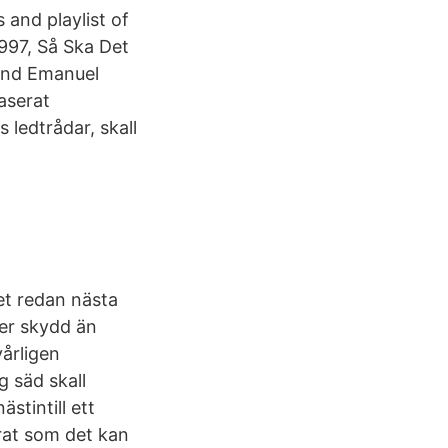
 and playlist of
997, Så Ska Det
 and Emanuel
aserat
ledtrådar, skall
et redan nästa
mer skydd än
vårligen
g säd skall
stintill ett
erat som det kan