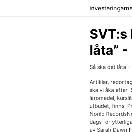
investeringarn
SVT:s 
låta” 
Så ska det låta -
Artiklar, reporta
ska vi åka efter 
läromedel, kurslit
utbudet, finns Pr
Norild RecordsN
dags för ytterli
av Sarah Dawn Fi