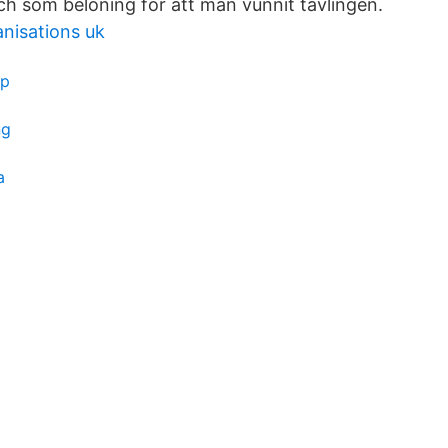
och som belöning för att man vunnit tävlingen.
anisations uk
op
ng
a