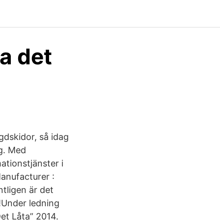
a det
gdskidor, så idag
ag. Med
mationstjänster i
Manufacturer :
ligen är det
!Under ledning
et Låta” 2014.