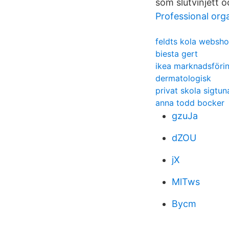
som slutvinjett 
Professional org
feldts kola websh
biesta gert
ikea marknadsföri
dermatologisk
privat skola sigtun
anna todd bocker
gzuJa
dZOU
jX
MlTws
Bycm