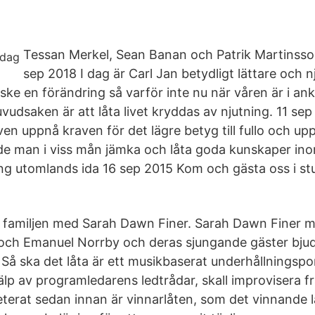
Tessan Merkel, Sean Banan och Patrik Martinss
sep 2018 I dag är Carl Jan betydligt lättare och nj
ske en förändring så varför inte nu när våren är i an
uvudsaken är att låta livet kryddas av njutning. 11 sep
even uppnå kraven för det lägre betyg till fullo och u
de man i viss mån jämka och låta goda kunskaper in
ning utomlands ida 16 sep 2015 Kom och gästa oss i st
a familjen med Sarah Dawn Finer. Sarah Dawn Finer 
 och Emanuel Norrby och deras sjungande gäster bju
. Så ska det låta är ett musikbaserat underhållningsp
lp av programledarens ledtrådar, skall improvisera fr
terat sedan innan är vinnarlåten, som det vinnande l