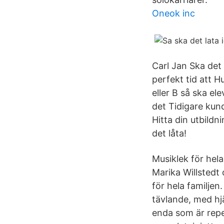
Oneok inc
Carl Jan Ska det 
perfekt tid att H
eller B så ska el
det Tidigare kun
Hitta din utbild
det låta!
Musiklek för hel
Marika Willstedt
för hela familjen
tävlande, med hjä
enda som är repe