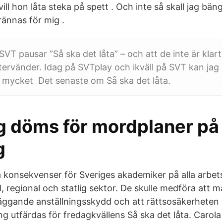
vill hon låta steka på spett . Och inte så skall jag bän
brännas för mig .
SVT pausar ”Så ska det låta” – och att de inte är klart
rvänder. Idag på SVTplay och ikväll på SVT kan jag l
 mycket Det senaste om Så ska det låta.
g döms för mordplaner på
g
a konsekvenser för Sveriges akademiker på alla arbets
 regional och statlig sektor. De skulle medföra att m
äggande anställningsskydd och att rättsosäkerheten sk
g utfärdas för fredagkvällens Så ska det låta. Carol