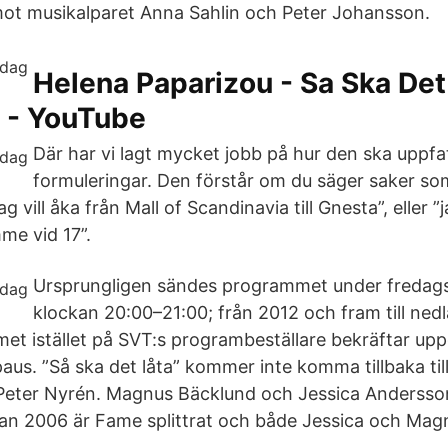
ot musikalparet Anna Sahlin och Peter Johansson.
Helena Paparizou - Sa Ska Det
 - YouTube
Där har vi lagt mycket jobb på hur den ska uppfat
formuleringar. Den förstår om du säger saker som 
ag vill åka från Mall of Scandinavia till Gnesta”, eller ”
mme vid 17”.
Ursprungligen sändes programmet under fredags
klockan 20:00–21:00; från 2012 och fram till ne
t istället på SVT:s programbeställare bekräftar uppg
paus. ”Så ska det låta” kommer inte komma tillbaka til
 Peter Nyrén. Magnus Bäcklund och Jessica Andersso
n 2006 är Fame splittrat och både Jessica och Magn