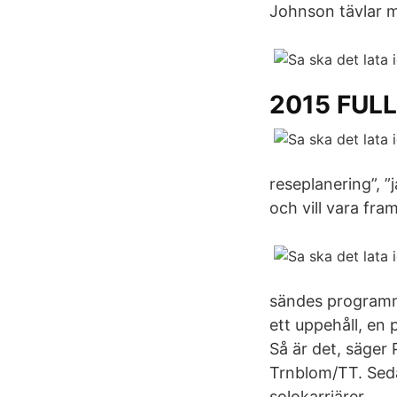
Johnson tävlar m
2015 FULL
reseplanering”, ”j
och vill vara fra
sändes programme
ett uppehåll, en 
Så är det, säger
Trnblom/TT. Seda
solokarriärer.