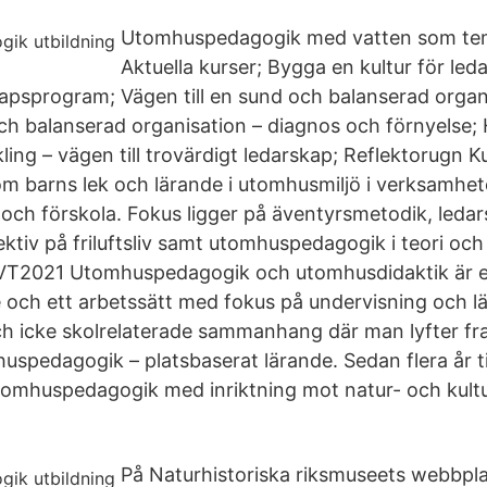
Utomhuspedagogik med vatten som tem
Aktuella kurser; Bygga en kultur för led
kapsprogram; Vägen till en sund och balanserad organi
h balanserad organisation – diagnos och förnyelse; H
ing – vägen till trovärdigt ledarskap; Reflektorugn Ku
g om barns lek och lärande i utomhusmiljö i verksamhe
a och förskola. Fokus ligger på äventyrsmetodik, leda
ktiv på friluftsliv samt utomhuspedagogik i teori och 
VT2021 Utomhuspedagogik och utomhusdidaktik är e
ch ett arbetssätt med fokus på undervisning och lä
ch icke skolrelaterade sammanhang där man lyfter fr
spedagogik – platsbaserat lärande. Sedan flera år ti
tomhuspedagogik med inriktning mot natur- och kultur
På Naturhistoriska riksmuseets webbpla