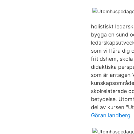
holistiskt ledars
bygga en sund oc
ledarskapsutveckl
som vill lära di
fritidshem, skol
didaktiska perspe
som är antagen 
kunskapsområde o
skolrelaterade o
betydelse. Utomhu
del av kursen "U
Göran landberg