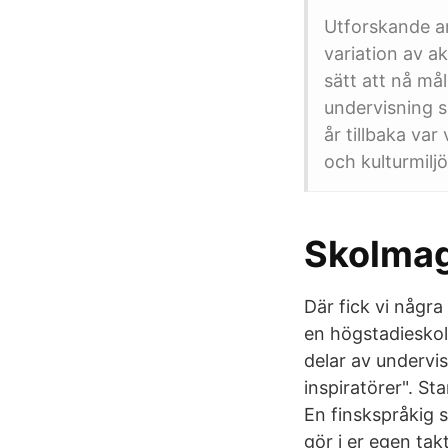
Utforskande ar
variation av ak
sätt att nå mål
undervisning 
år tillbaka va
och kulturmiljö
Skolmagi
Där fick vi någr
en högstadieskol
delar av undervi
inspiratörer". S
En finskspråkig s
gör i er egen tak