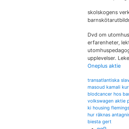
skolskogens ver
barnskötarutbild
Dvd om utomhuspe
erfarenheter, le
utomhuspedagogi
upplevelser. Lek
Oneplus aktie
transatlantiska sl
masoud kamali ku
blodcancer hos ba
volkswagen aktie 
ki housing fleming
hur räknas antagni
biesta gert
qgP