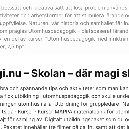
betssätt och kreativa sätt att lösa problem används 
tiviteter och arbetsformer för att stimulera lärande o
uppfyllelse. Naturen, vår historia och samhället får insp
som präglas Utomhuspedagogik – platsbaserat lärande
r vi en del av kursen "Utomhuspedagogik med inriktni
er, 7,5 hp".
.nu – Skolan – där magi s
a bra och spännande tips och aktiviteter som man kan 
a fick utbildning i utomhuspedagogik och skulle under
sningen utomhus i alla Utbildning för gruppledare "Na
tartsida · Kurser · Kurser MAPPA materialbank för ut
ajt för samling av Digitalt utbildningspaket som du 
t. Paketet innehåller tre filmer på ca 1h, samt att det 