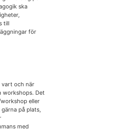
agogik ska
igheter,
till
läggningar för
m vart och när
ch workshops. Det
/workshop eller
 gärna på plats,
r
sammans med