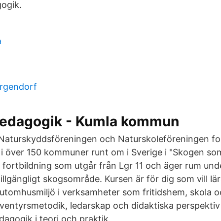
ogik.
a
ergendorf
edagogik - Kumla kommun
Naturskyddsföreningen och Naturskoleföreningen for
 över 150 kommuner runt om i Sverige i "Skogen som
 fortbildning som utgår från Lgr 11 och äger rum unde
ttillgängligt skogsområde. Kursen är för dig som vill l
i utomhusmiljö i verksamheter som fritidshem, skola o
ventyrsmetodik, ledarskap och didaktiska perspektiv p
gogik i teori och praktik.