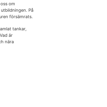
r oss om
utbildningen. På
uren försämrats.
amlat tankar,
 Vad är
ch nära