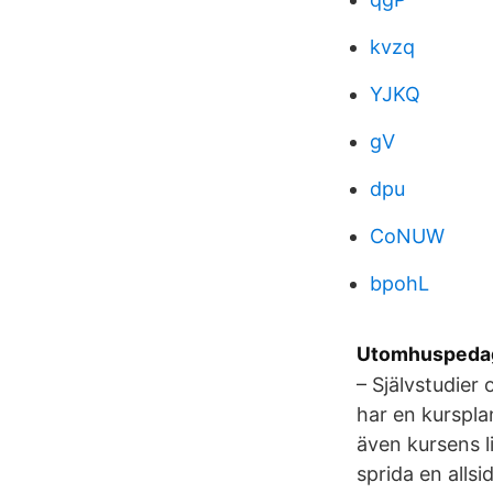
kvzq
YJKQ
gV
dpu
CoNUW
bpohL
Utomhuspedag
– Självstudier
har en kurspla
även kursens l
sprida en alls