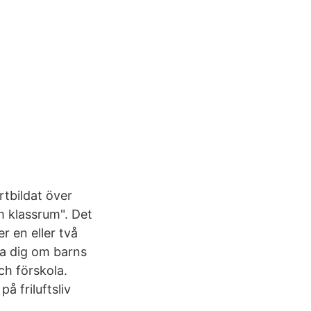
tbildat över
 klassrum". Det
r en eller två
ära dig om barns
ch förskola.
å friluftsliv