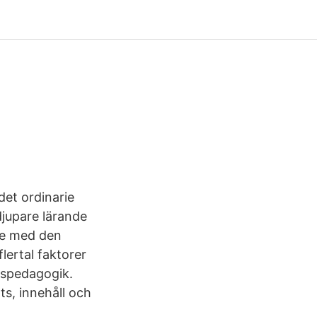
det ordinarie
djupare lärande
se med den
flertal faktorer
spedagogik.
s, innehåll och