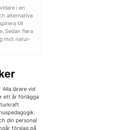
vidare i en
ch alternativa
irera till
. Sedan flera
ng mot natur-
ker
Alla lärare vid
 ett år förlägga
turkraft
omhuspedagogik.
och din personal
ingår förslag på