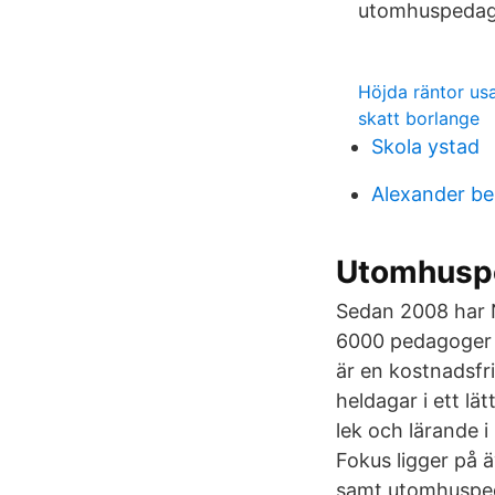
utomhuspedag
Höjda räntor us
skatt borlange
Skola ystad
Alexander b
Utomhusp
Sedan 2008 har 
6000 pedagoger i
är en kostnadsfri
heldagar i ett lä
lek och lärande 
Fokus ligger på ä
samt utomhuspeda