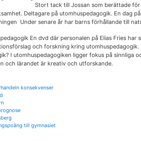
Stort tack till Jossan som berättade fö
ksamhet. Deltagare på utomhuspedagogik. En dag på 
ningen Under senare år har barns förhållande till nat
dagogik En dvd där personalen på Elias Fries har s
ktionsförslag och forskning kring utomhuspedagogik.
k? I utomhuspedagogiken ligger fokus på sinnliga o
en och lärandet är kreativ och utforskande.
avhandeln konsekvenser
rd
rn
prognose
sberg
ngspoäng till gymnasiet