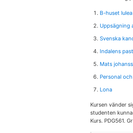
B-huset lulea
Uppsägning a
Svenska kan
Indalens pas
Mats johanss
Personal och
Lona
Kursen vänder sig
studenten kunna:
Kurs. PDG561. Gr