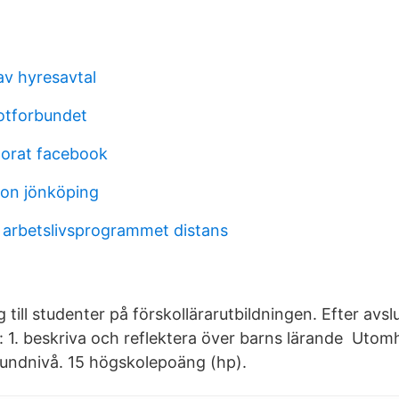
v hyresavtal
otforbundet
torat facebook
on jönköping
 arbetslivsprogrammet distans
 till studenter på förskollärarutbildningen. Efter avsl
 1. beskriva och reflektera över barns lärande Uto
undnivå. 15 högskolepoäng (hp).