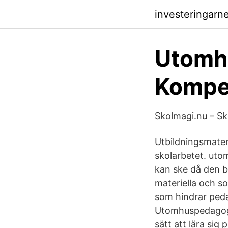
investeringarn
Utomh
Kompe
Skolmagi.nu – Sk
Utbildningsmater
skolarbetet. uto
kan ske då den b
materiella och so
som hindrar ped
Utomhuspedagogik
sätt att lära sig p