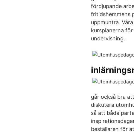
fördjupande arbe
fritidshemmens p
uppmuntra Våra re
kursplanerna för
undervisning.
inlärning
går också bra at
diskutera utomhus
så att båda parte
inspirationsdaga
beställaren för 