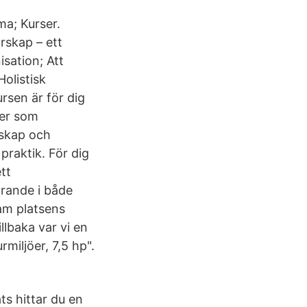
a; Kurser.
arskap – ett
sation; Att
olistisk
rsen är för dig
ter som
rskap och
praktik. För dig
tt
rande i både
am platsens
llbaka var vi en
miljöer, 7,5 hp".
ts hittar du en