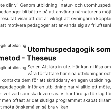
te där vi Genom utbildning i natur- och utomhusped
edagoger bli bättre på att använda närnaturens möjl
sultat visar att det är viktigt att övningarna kopplas 
 att motivera pedagoger att använda sig av friluftsan
Utomhuspedagogik som
smetod - Theseus
Serien Att lära in ute. Här kan ni läsa o
våra författare har sina utbildningar o
t kontakta dem för att skräddarsy en egen utbildning
pedagogik. Inför en utbildning har vi alltid ett möte,
r vet vad som ska levereras. Vi har färdiga förslag fö
r men oftast är det slutliga programmet skapat till
att möta önskemålen så bra vi kan.