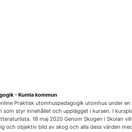
ogik - Kumla kommun
 online Praktisk utomhuspedagogik utomhus under en
n som styr innehållet och upplägget i kursen. I kurspl
itteraturlista. 18 maj 2020 Genom Skogen i Skolan vil
idig och objektiv bild av skog och alla dess värden med